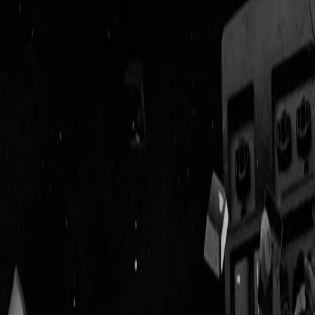
Geenstijl
ingelogd als
lid