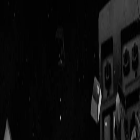
Geenstijl
Vlijmscherp en
ongefilterd nieuws