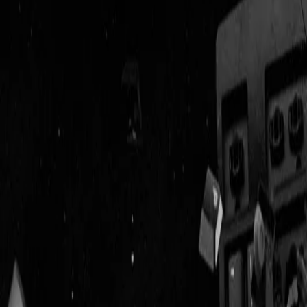
Geenstijl
Vlijmscherp en
ongefilterd nieuws