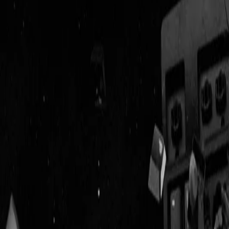
Geenstijl
Vlijmscherp en
ongefilterd nieuws