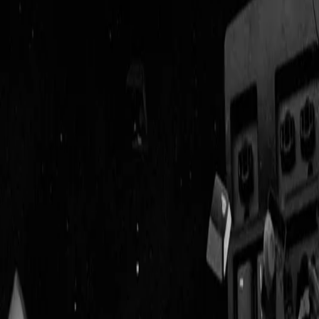
Geenstijl
Vlijmscherp en
ongefilterd nieuws