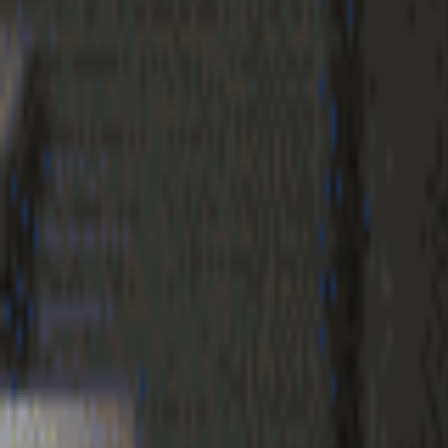
Geenstijl
Vlijmscherp en
ongefilterd nieuws