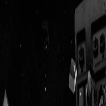
Geenstijl
Vlijmscherp en
ongefilterd nieuws