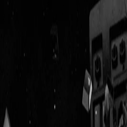
Geenstijl
Vlijmscherp en
ongefilterd nieuws