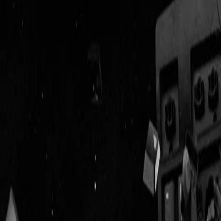
Geenstijl
Vlijmscherp en
ongefilterd nieuws