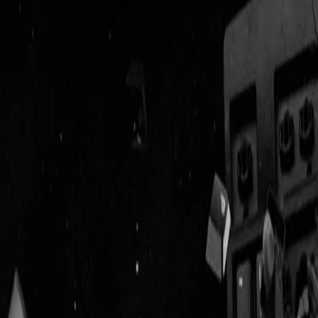
Geenstijl
Vlijmscherp en
ongefilterd nieuws