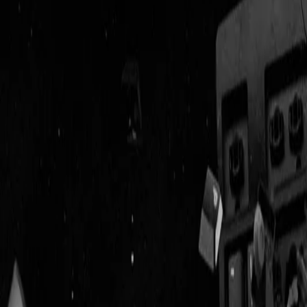
Geenstijl
Vlijmscherp en
ongefilterd nieuws