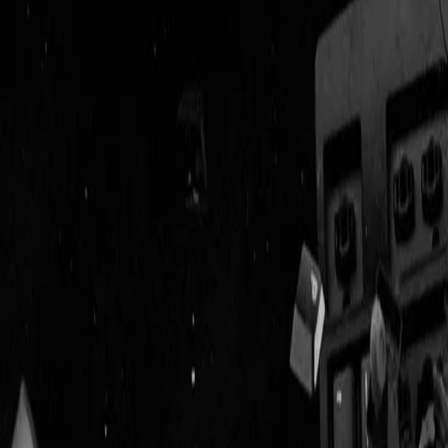
Geenstijl
Vlijmscherp en
ongefilterd nieuws