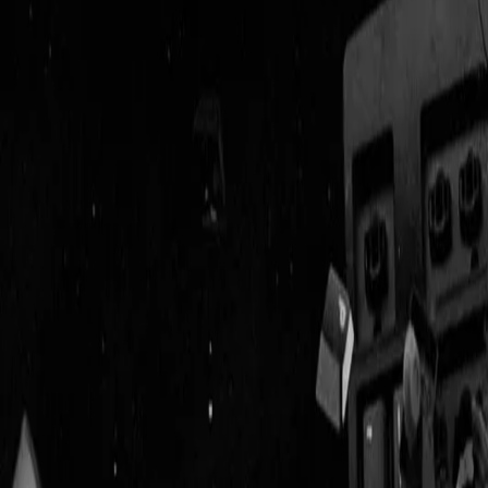
Geenstijl
Vlijmscherp en
ongefilterd nieuws