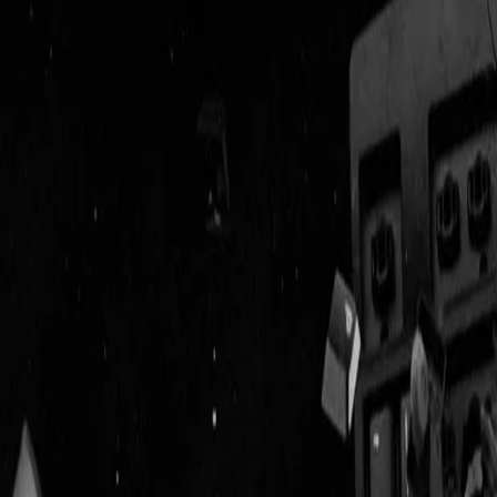
Geenstijl
Vlijmscherp en
ongefilterd nieuws