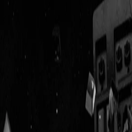
Geenstijl
Vlijmscherp en
ongefilterd nieuws