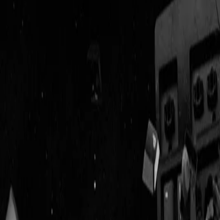
Geenstijl
ingelogd als
lid