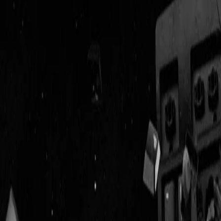
Geenstijl
Vlijmscherp en
ongefilterd nieuws