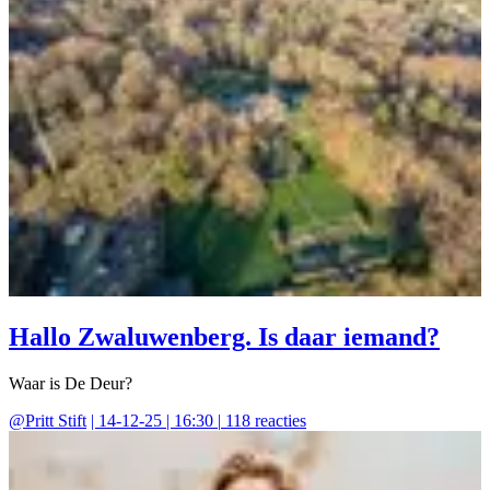
Hallo Zwaluwenberg. Is daar iemand?
Waar is De Deur?
@
Pritt Stift
|
14-12-25 | 16:30
|
118
reacties