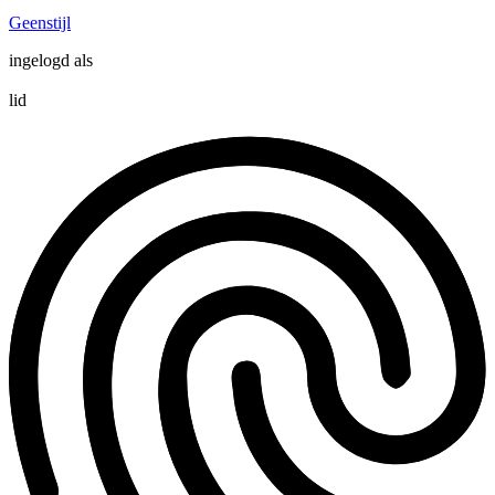
Geenstijl
ingelogd als
lid