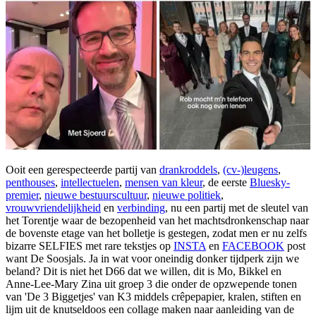
Ooit een gerespecteerde partij van
drankroddels
,
(cv-)leugens
,
penthouses
,
intellectuelen
,
mensen van kleur
, de eerste
Bluesky-
premier
,
nieuwe bestuurscultuur
,
nieuwe politiek
,
vrouwvriendelijkheid
en
verbinding
, nu een partij met de sleutel van
het Torentje waar de bezopenheid van het machtsdronkenschap naar
de bovenste etage van het bolletje is gestegen, zodat men er nu zelfs
bizarre SELFIES met rare tekstjes op
INSTA
en
FACEBOOK
post
want De Soosjals. Ja in wat voor oneindig donker tijdperk zijn we
beland? Dit is niet het D66 dat we willen, dit is Mo, Bikkel en
Anne-Lee-Mary Zina uit groep 3 die onder de opzwepende tonen
van 'De 3 Biggetjes' van K3 middels crêpepapier, kralen, stiften en
lijm uit de knutseldoos een collage maken naar aanleiding van de