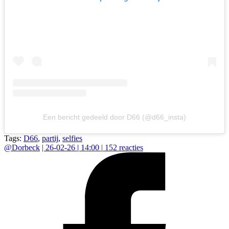
Een bericht gedeeld door D66 (@d66_insta)
Tags:
D66
,
partij
,
selfies
@
Dorbeck
|
26-02-26 | 14:00
|
152
reacties