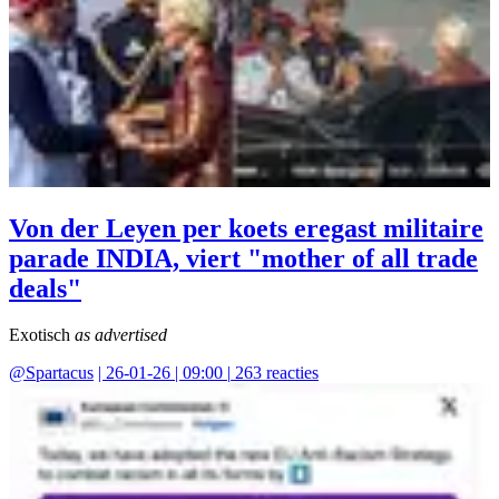
Von der Leyen per koets eregast militaire
parade INDIA, viert "mother of all trade
deals"
Exotisch
as advertised
@
Spartacus
|
26-01-26 | 09:00
|
263
reacties