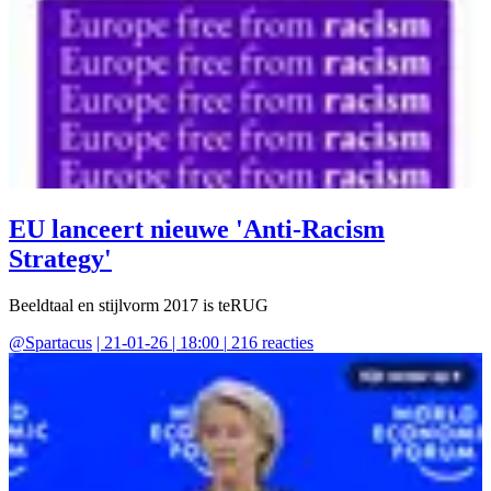
EU lanceert nieuwe 'Anti-Racism
Strategy'
Beeldtaal en stijlvorm 2017 is teRUG
@
Spartacus
|
21-01-26 | 18:00
|
216
reacties