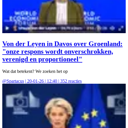
Von der Leyen in Davos over Groenland:
"onze respons wordt onverschrokken,
verenigd en proportioneel"
Wat dat betekent? We zoeken het op
@
Spartacus
|
20-01-26 | 12:40
|
352
reacties