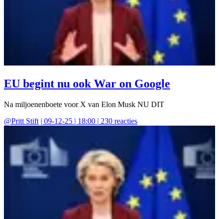
EU begint nu ook War on Google
Na miljoenenboete voor X van Elon Musk NU DIT
@
Pritt Stift
|
09-12-25 | 18:00
|
230
reacties