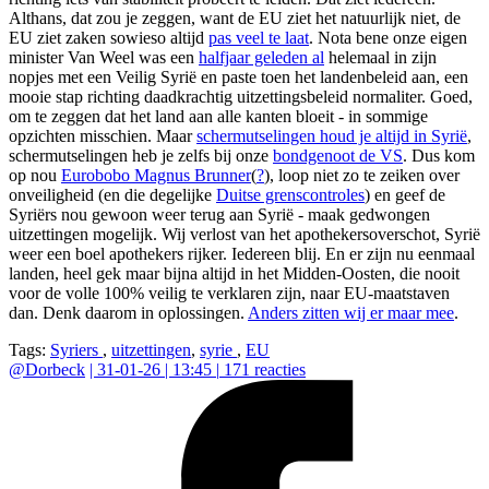
Althans, dat zou je zeggen, want de EU ziet het natuurlijk niet, de
EU ziet zaken sowieso altijd
pas veel te laat
. Nota bene onze eigen
minister Van Weel was een
halfjaar geleden al
helemaal in zijn
nopjes met een Veilig Syrië en paste toen het landenbeleid aan, een
mooie stap richting daadkrachtig uitzettingsbeleid normaliter. Goed,
om te zeggen dat het land aan alle kanten bloeit - in sommige
opzichten misschien. Maar
schermutselingen houd je altijd in Syrië
,
schermutselingen heb je zelfs bij onze
bondgenoot de VS
. Dus kom
op nou
Eurobobo Magnus Brunner
(
?
), loop niet zo te zeiken over
onveiligheid (en die degelijke
Duitse grenscontroles
) en geef de
Syriërs nou gewoon weer terug aan Syrië - maak gedwongen
uitzettingen mogelijk. Wij verlost van het apothekersoverschot, Syrië
weer een boel apothekers rijker. Iedereen blij. En er zijn nu eenmaal
landen, heel gek maar bijna altijd in het Midden-Oosten, die nooit
voor de volle 100% veilig te verklaren zijn, naar EU-maatstaven
dan. Denk daarom in oplossingen.
Anders zitten wij er maar mee
.
Tags:
Syriers
,
uitzettingen
,
syrie
,
EU
@
Dorbeck
|
31-01-26 | 13:45
|
171
reacties