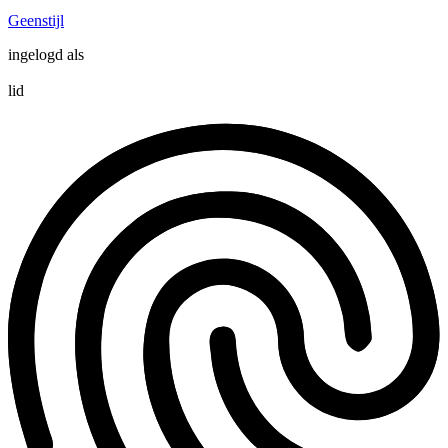
Geenstijl
ingelogd als
lid