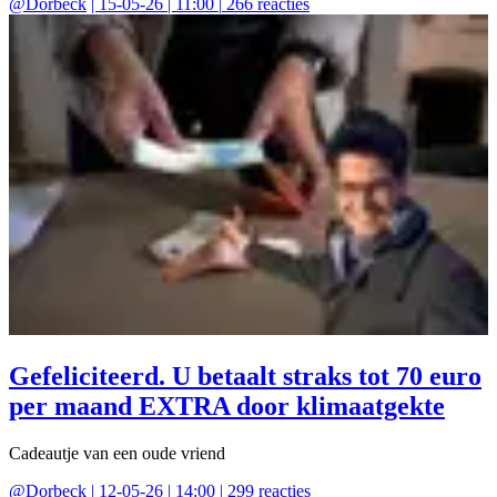
@
Dorbeck
|
15-05-26 | 11:00
|
266
reacties
Gefeliciteerd. U betaalt straks tot 70 euro
per maand EXTRA door klimaatgekte
Cadeautje van een oude vriend
@
Dorbeck
|
12-05-26 | 14:00
|
299
reacties