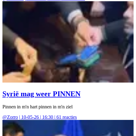
Syrië mag weer PINNEN
Pinnen in m'n hart pinnen in m'n ziel
@
Zorro
|
10-05-26 | 16:30
|
61
reacties