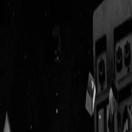
Geenstijl
Vlijmscherp en
ongefilterd nieuws