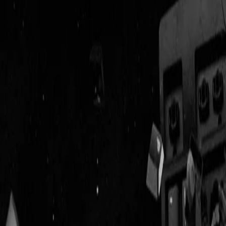
Geenstijl
Vlijmscherp en
ongefilterd nieuws