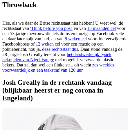
Throwback
Hee, als we daar de Britse rechtsstaat niet hebben! U weet wel, de
rechtsstaat van
'Think before you post'
en van
15 maanden cel
voor
een 53-jarige mevrouw die iets doms en ranzigs op Facebook zette
en daar later spijt van had, en van
8 weken cel
voor drie verwijderde
Facebookposts of
12 weken cel
voor een reactie op een
politiebericht, nou ja,
deze rechtsstaat dus
. Daar stond vandaag de
28-jarige Josh Greally terecht voor
het daadwerkelijk fysiek
bekogelen van Nigel Farage
met mogelijk verzwaarde plastic
bekers. Dat zal dan wel een flinke str... oh wacht
zes weekjes
voorwaardelijk en een taakstraf van 120 uur
.
Josh Greally in de rechtank vandaag
(blijkbaar heerst er nog corona in
Engeland)