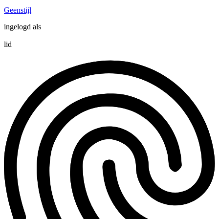
Geenstijl
ingelogd als
lid