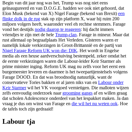
Begin van dit jaar nog was het, Trump was nog niet eens
geïnaugureerd en van D.O.G.E. hadden we ook niet gehoord, dat
Elon Musk (bekend van X) Nigel Farage (bekend van Brexit)
een
flinke dolk in de rug
stak op zijn platform X, waar hij ruim 200
miljoen volgers heeft, waaronder veel eh rechtse stemmers. Farage
vond het destijds
nodig daarop te reageren
: hij dacht immers
vriendjes te zijn met de hele
Trump-clan
. Farage in mineur. Maar dat
rust allemaal op begraafplaats Het Verleden. Gisteren waren er
namelijk lokale verkiezingen in Groot-Brittannië en de partij van
Nigel Farage Reform UK won die: DIK
. Het wordt in Engelse
media als een heuse aardverschuiving bestempeld, zeker omdat het
de eerste verkiezingen waren die Labour-leider Keir Starmer als
prime minister inging. Reform UK mag nu zelfs voor het eerst een
burgemeester leveren en daarmee is het tweepartijenstelsels volgens
Farage DOOD. En dat was broodnodig natuurlijk, want de
conservatieve Tories bakken er al jaren niks van en
Labour onder
Keir Starmer
wil het VK voorgoed vernietigen. Die malloten wijzen
zelfs eenvoudig onderzoek naar
grooming gangs
af en willen graag
dat scholen Adolescence onderdeel van het lespakket maken. Ja dan
vraag je dus om winst van Farage en
die wil het nu weten ook
. Hoe
de tafels toch zijn gedraaid!
Labour tja