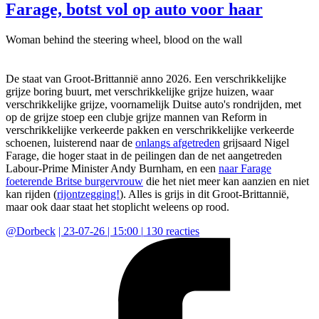
Farage, botst vol op auto voor haar
Woman behind the steering wheel, blood on the wall
De staat van Groot-Brittannië anno 2026. Een verschrikkelijke
grijze boring buurt, met verschrikkelijke grijze huizen, waar
verschrikkelijke grijze, voornamelijk Duitse auto's rondrijden, met
op de grijze stoep een clubje grijze mannen van Reform in
verschrikkelijke verkeerde pakken en verschrikkelijke verkeerde
schoenen, luisterend naar de
onlangs afgetreden
grijsaard Nigel
Farage, die hoger staat in de peilingen dan de net aangetreden
Labour-Prime Minister Andy Burnham, en een
naar Farage
foeterende Britse burgervrouw
die het niet meer kan aanzien en niet
kan rijden (
rijontzegging!
). Alles is grijs in dit Groot-Brittannië,
maar ook daar staat het stoplicht weleens op rood.
@
Dorbeck
|
23-07-26 | 15:00
|
130
reacties