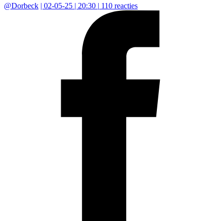
@
Dorbeck
|
02-05-25 | 20:30
|
110
reacties