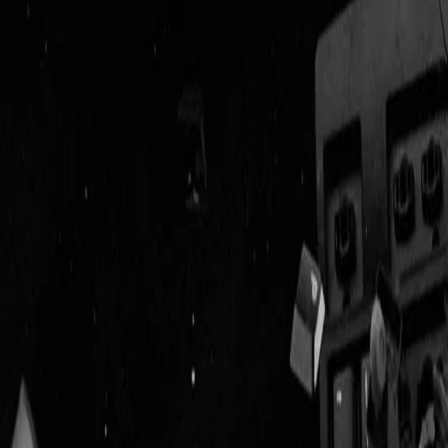
Geenstijl
Vlijmscherp en
ongefilterd nieuws