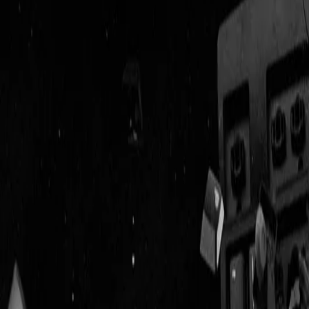
Geenstijl
Vlijmscherp en
ongefilterd nieuws