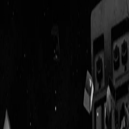
Geenstijl
Vlijmscherp en
ongefilterd nieuws