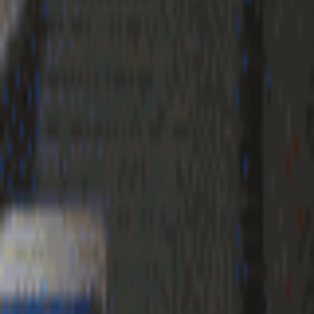
Geenstijl
Vlijmscherp en
ongefilterd nieuws