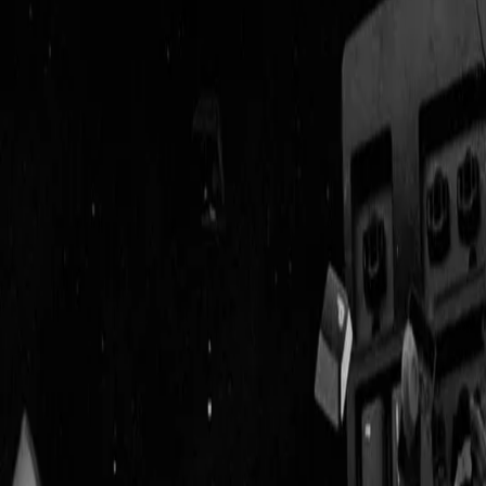
Geenstijl
Vlijmscherp en
ongefilterd nieuws