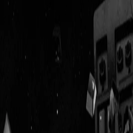
Geenstijl
Vlijmscherp en
ongefilterd nieuws