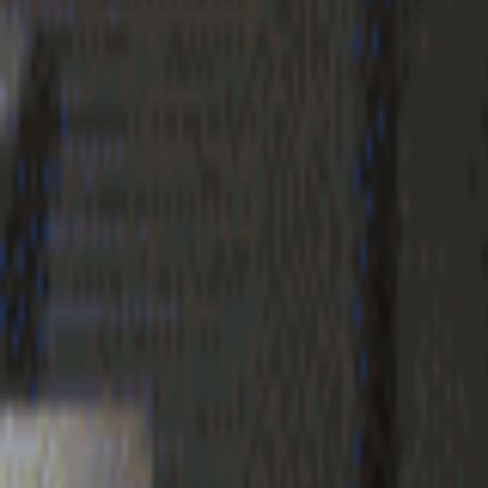
Geenstijl
Vlijmscherp en
ongefilterd nieuws