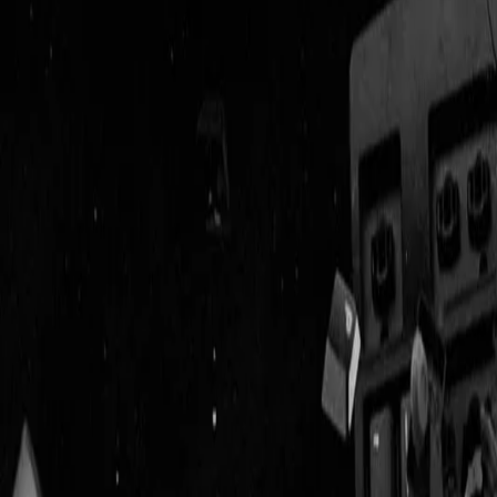
Geenstijl
Vlijmscherp en
ongefilterd nieuws