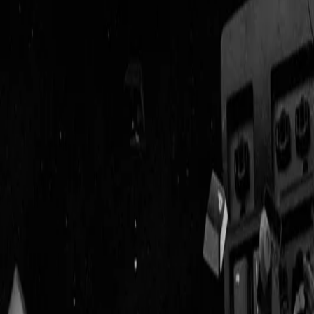
Geenstijl
Vlijmscherp en
ongefilterd nieuws