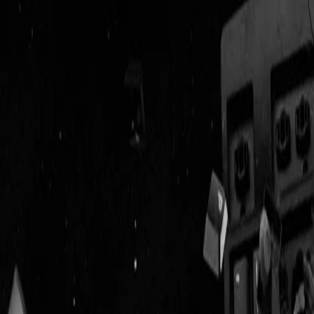
Geenstijl
Vlijmscherp en
ongefilterd nieuws