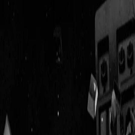
Geenstijl
Vlijmscherp en
ongefilterd nieuws