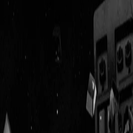
Geenstijl
ingelogd als
lid