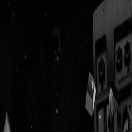
Geenstijl
Vlijmscherp en
ongefilterd nieuws