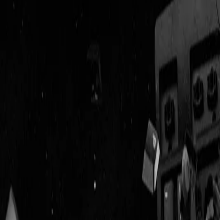
Geenstijl
Vlijmscherp en
ongefilterd nieuws