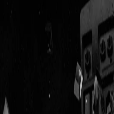
Geenstijl
Vlijmscherp en
ongefilterd nieuws