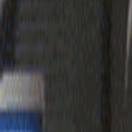
Geenstijl
Vlijmscherp en
ongefilterd nieuws