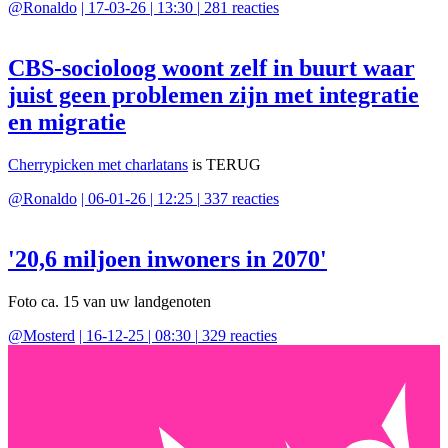
@
Ronaldo
|
17-03-26 | 13:30
|
281
reacties
CBS-socioloog woont zelf in buurt waar
juist geen problemen zijn met integratie
en migratie
Cherrypicken met charlatans
is TERUG
@
Ronaldo
|
06-01-26 | 12:25
|
337
reacties
'20,6 miljoen inwoners in 2070'
Foto ca. 15 van uw landgenoten
@
Mosterd
|
16-12-25 | 08:30
|
329
reacties