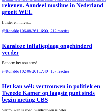
rekenen. Aandeel moslims in Nederland
groeit WEL
Luister en huiver...
@
Ronaldo
|
06-08-26 | 16:00
|
212
reacties
Kansloze inflatieplaag ongehinderd
verder
Benoem het nou eens!
@
Ronaldo
|
02-06-26 | 17:40
|
137
reacties
Het kan wél: vertrouwen in politiek en
Tweede Kamer op laagste punt sinds
begin meting CBS
Vertrouwen is goed, wantrouwen is beter