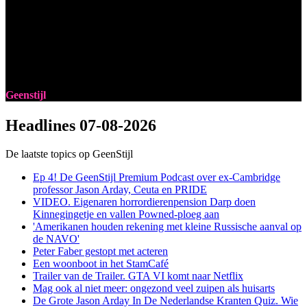
Geenstijl
Headlines
07-08-2026
De laatste topics op GeenStijl
Ep 4! De GeenStijl Premium Podcast over ex-Cambridge
professor Jason Arday, Ceuta en PRIDE
VIDEO. Eigenaren horrordierenpension Darp doen
Kinnegingetje en vallen Powned-ploeg aan
'Amerikanen houden rekening met kleine Russische aanval op
de NAVO'
Peter Faber gestopt met acteren
Een woonboot in het StamCafé
Trailer van de Trailer. GTA VI komt naar Netflix
Mag ook al niet meer: ongezond veel zuipen als huisarts
De Grote Jason Arday In De Nederlandse Kranten Quiz. Wie