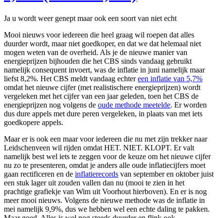
Ja u wordt weer genept maar ook een soort van niet echt
Mooi nieuws voor iedereen die heel graag wil roepen dat alles
duurder wordt, maar niet goedkoper, en dat we dat helemaal niet
mogen weten van de overheid. Als je de nieuwe manier van
energieprijzen bijhouden die het CBS sinds vandaag gebruikt
namelijk consequent invoert, was de inflatie in juni namelijk maar
liefst 8,2%. Het CBS meldt vandaag echter
een inflatie van 5,7%
omdat het nieuwe cijfer (met realistischere energieprijzen) wordt
vergeleken met het cijfer van een jaar geleden, toen het CBS de
energieprijzen nog volgens de
oude methode meetelde
. Er worden
dus dure appels met dure peren vergeleken, in plaats van met iets
goedkopere appels.
Maar er is ook een maar voor iedereen die nu met zijn trekker naar
Leidschenveen wil rijden omdat HET. NIET. KLOPT. Er valt
namelijk best wel iets te zeggen voor de keuze om het nieuwe cijfer
nu zo te presenteren, omdat je anders alle oude inflatiecijfers moet
gaan rectificeren en de
inflatierecords
van september en oktober juist
een stuk lager uit zouden vallen dan nu (mooi te zien in het
prachtige grafiekje van Wim uit Voorhout hierboven). En er is nog
meer mooi nieuws. Volgens de nieuwe methode was de inflatie in
mei namelijk 9,9%, dus we hebben wel een echte daling te pakken.
Maar goed. Alles is wel nog steeds duurder en flink ook.