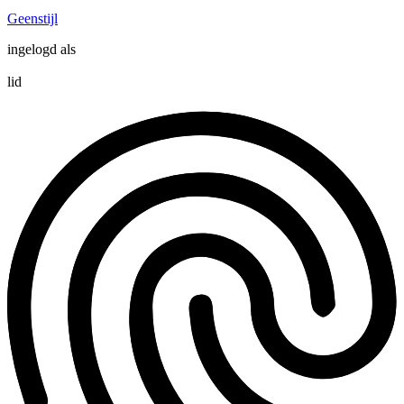
Geenstijl
ingelogd als
lid