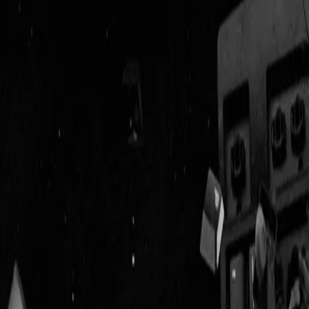
Geenstijl
Vlijmscherp en
ongefilterd nieuws