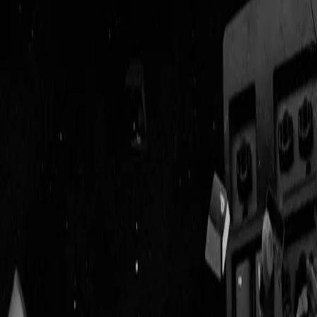
Geenstijl
Vlijmscherp en
ongefilterd nieuws