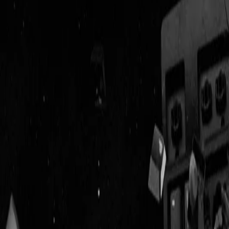
Geenstijl
Vlijmscherp en
ongefilterd nieuws