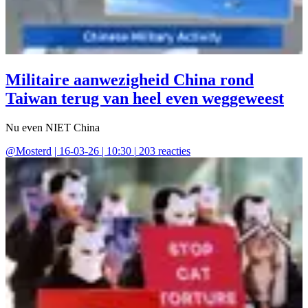
Militaire aanwezigheid China rond
Taiwan terug van heel even weggeweest
Nu even NIET China
@
Mosterd
|
16-03-26 | 10:30
|
203
reacties