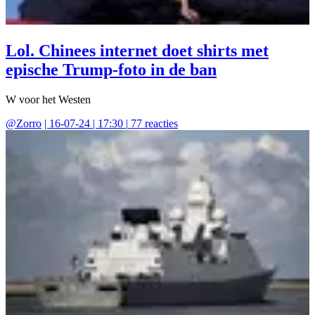
Lol. Chinees internet doet shirts met
epische Trump-foto in de ban
W voor het Westen
@
Zorro
|
16-07-24 | 17:30
|
77
reacties