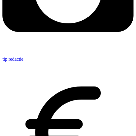
tip redactie