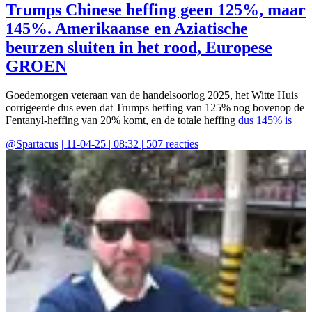
Trumps Chinese heffing geen 125%, maar
145%. Amerikaanse en Aziatische
beurzen sluiten in het rood, Europese
GROEN
Goedemorgen veteraan van de handelsoorlog 2025, het Witte Huis
corrigeerde dus even dat Trumps heffing van 125% nog bovenop de
Fentanyl-heffing van 20% komt, en de totale heffing
dus 145% is
@
Spartacus
|
11-04-25 | 08:32
|
507
reacties