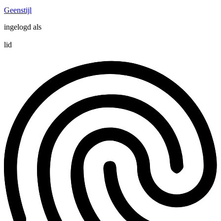
Geenstijl
ingelogd als
lid