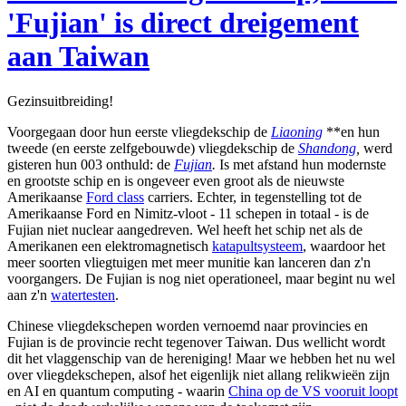
'Fujian' is direct dreigement
aan Taiwan
Gezinsuitbreiding!
Voorgegaan door hun eerste vliegdekschip de
Liaoning
**en hun
tweede (en eerste zelfgebouwde) vliegdekschip de
Shandong
,
werd
gisteren hun 003 onthuld: de
Fujian
.
Is met afstand hun modernste
en grootste schip en is ongeveer even groot als de nieuwste
Amerikaanse
Ford class
carriers. Echter, in tegenstelling tot de
Amerikaanse Ford en Nimitz-vloot - 11 schepen in totaal - is de
Fujian niet nuclear aangedreven. Wel heeft het schip net als de
Amerikanen een elektromagnetisch
katapultsysteem
, waardoor het
meer soorten vliegtuigen met meer munitie kan lanceren dan z'n
voorgangers. De Fujian is nog niet operationeel, maar begint nu wel
aan z'n
watertesten
.
Chinese vliegdekschepen worden vernoemd naar provincies en
Fujian is de provincie recht tegenover Taiwan. Dus wellicht wordt
dit het vlaggenschip van de hereniging! Maar we hebben het nu wel
over vliegdekschepen, alsof het eigenlijk niet allang relikwieën zijn
en AI en quantum computing - waarin
China op de VS vooruit loopt