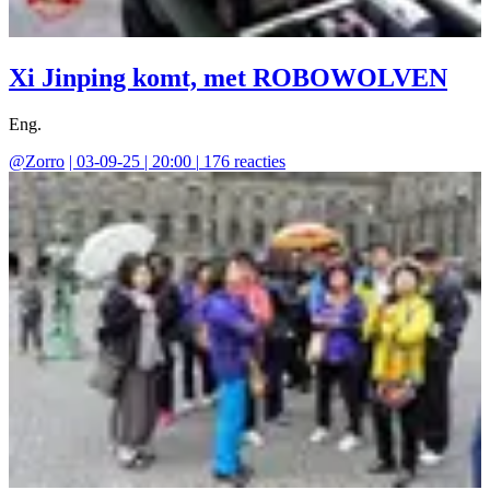
Xi Jinping komt, met ROBOWOLVEN
Eng.
@
Zorro
|
03-09-25 | 20:00
|
176
reacties