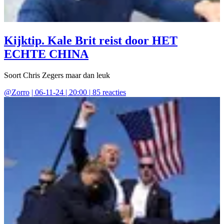
Kijktip. Kale Brit reist door HET
ECHTE CHINA
Soort Chris Zegers maar dan leuk
@
Zorro
|
06-11-24 | 20:00
|
85
reacties