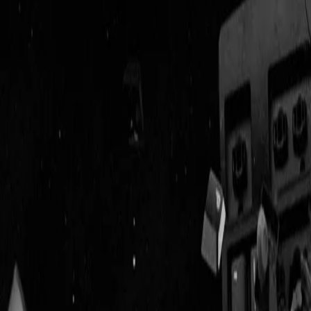
Geenstijl
Vlijmscherp en
ongefilterd nieuws