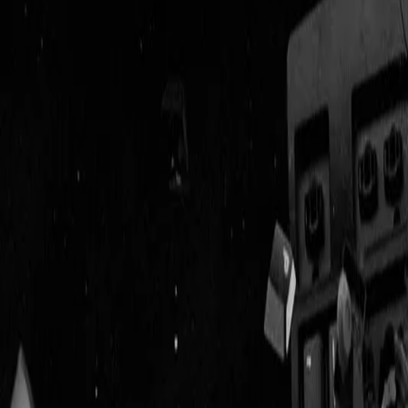
Geenstijl
Vlijmscherp en
ongefilterd nieuws