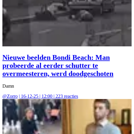
Nieuwe beelden Bondi Beach: Man
probeerde al eerder schutter te
overmeesteren, werd doodgeschoten
Damn
@
Zorro
|
16-12-25 | 12:00
|
223
reacties