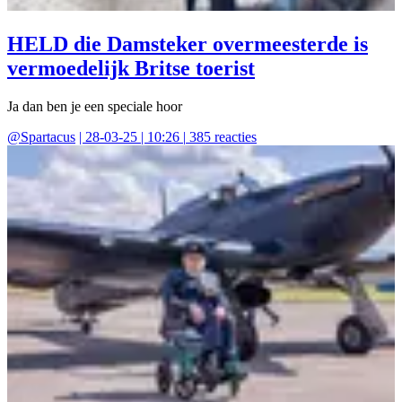
HELD die Damsteker overmeesterde is
vermoedelijk Britse toerist
Ja dan ben je een speciale hoor
@
Spartacus
|
28-03-25 | 10:26
|
385
reacties