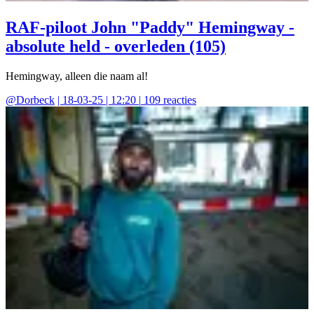
RAF-piloot John "Paddy" Hemingway -
absolute held - overleden (105)
Hemingway, alleen die naam al!
@
Dorbeck
|
18-03-25 | 12:20
|
109
reacties