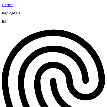
Geenstijl
ingelogd als
lid