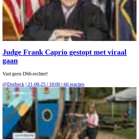
Judge Frank Caprio gestopt met viraal
gaan
Vast geen D66-rechter!
@
Dorbeck
|
21-08-25 | 18:00
|
66
reacties