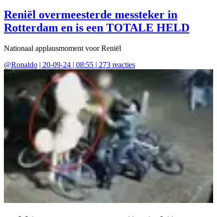
Reniël overmeesterde messteker in
Rotterdam en is een TOTALE HELD
Nationaal applausmoment voor Reniël
@
Ronaldo
|
20-09-24 | 08:55
|
273
reacties