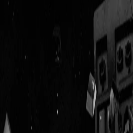
Geenstijl
Vlijmscherp en
ongefilterd nieuws