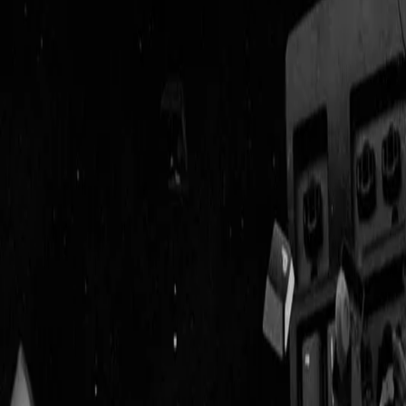
Geenstijl
Vlijmscherp en
ongefilterd nieuws