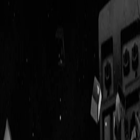
Geenstijl
Vlijmscherp en
ongefilterd nieuws