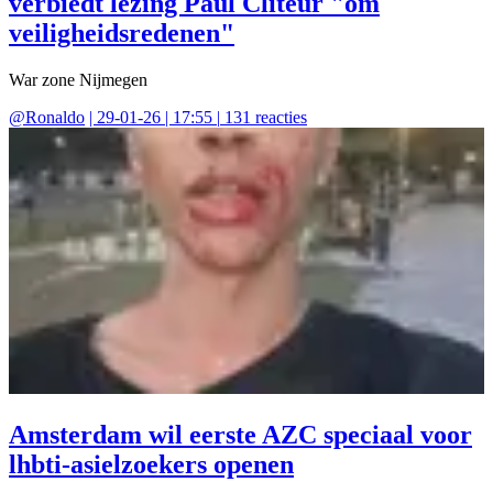
verbiedt lezing Paul Cliteur "om
veiligheidsredenen"
War zone Nijmegen
@
Ronaldo
|
29-01-26 | 17:55
|
131
reacties
Amsterdam wil eerste AZC speciaal voor
lhbti-asielzoekers openen