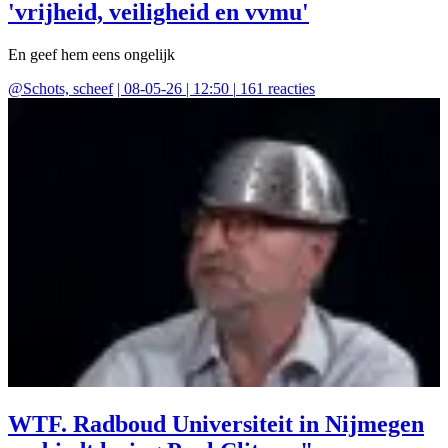
'vrijheid, veiligheid en vvmu'
En geef hem eens ongelijk
@
Schots, scheef
|
08-05-26 | 12:50
|
161
reacties
WTF. Radboud Universiteit in Nijmegen