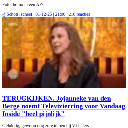
Foto: homo in een AZC
@
Schots, scheef
|
01-12-25 | 21:00
|
210
reacties
TERUGKIJKEN. Jojanneke van den
Berge noemt Televizierring voor Vandaag
Inside "heel pijnlijk"
Gelukkig, gewoon nog zure tranen bij VI-haters