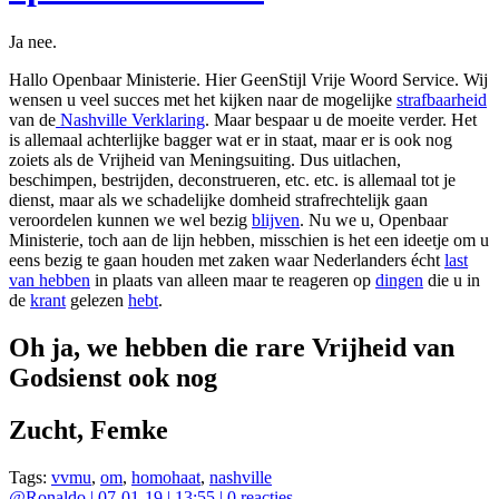
Ja nee.
Hallo Openbaar Ministerie. Hier GeenStijl Vrije Woord Service. Wij
wensen u veel succes met het kijken naar de mogelijke
strafbaarheid
van de
Nashville Verklaring
. Maar bespaar u de moeite verder. Het
is allemaal achterlijke bagger wat er in staat, maar er is ook nog
zoiets als de Vrijheid van Meningsuiting. Dus uitlachen,
beschimpen, bestrijden, deconstrueren, etc. etc. is allemaal tot je
dienst, maar als we schadelijke domheid strafrechtelijk gaan
veroordelen kunnen we wel bezig
blijven
. Nu we u, Openbaar
Ministerie, toch aan de lijn hebben, misschien is het een ideetje om u
eens bezig te gaan houden met zaken waar Nederlanders écht
last
van hebben
in plaats van alleen maar te reageren op
dingen
die u in
de
krant
gelezen
hebt
.
Oh ja, we hebben die rare Vrijheid van
Godsienst ook nog
Zucht, Femke
Tags:
vvmu
,
om
,
homohaat
,
nashville
@
Ronaldo
|
07-01-19 | 13:55
|
0
reacties