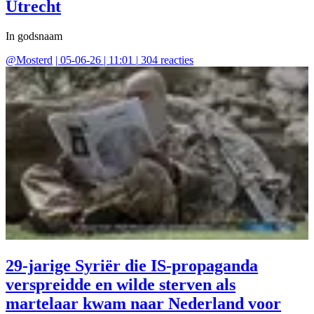
Utrecht
In godsnaam
@
Mosterd
|
05-06-26 | 11:01
|
304
reacties
29-jarige Syriër die IS-propaganda
verspreidde en wilde sterven als
martelaar kwam naar Nederland voor